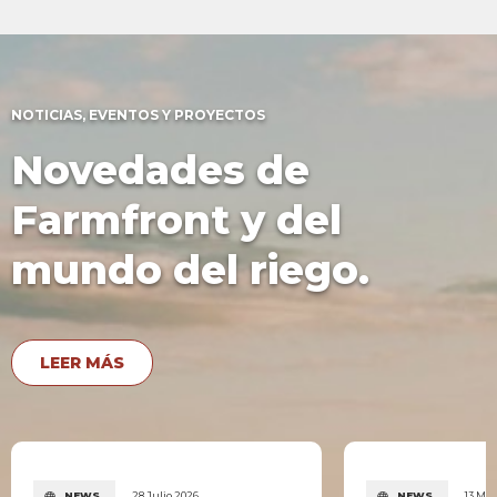
NOTICIAS, EVENTOS Y PROYECTOS
Novedades de
Farmfront y del
mundo del riego.
LEER MÁS
NEWS
28 Julio 2026
NEWS
13 Ma