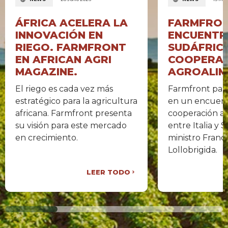
ÁFRICA ACELERA LA
FARMFRON
INNOVACIÓN EN
ENCUENTRO
RIEGO. FARMFRONT
SUDÁFRIC
EN AFRICAN AGRI
COOPERA
MAGAZINE.
AGROALIM
El riego es cada vez más
Farmfront par
estratégico para la agricultura
en un encuent
africana. Farmfront presenta
cooperación a
su visión para este mercado
entre Italia y 
en crecimiento.
ministro Franc
Lollobrigida.
LEER TODO