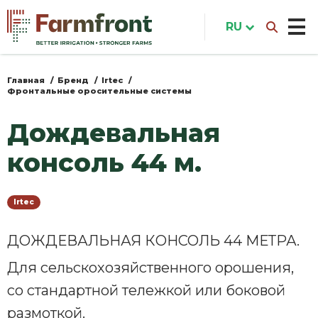
Перейти
к
RU
основному
содержанию
Главная
Бренд
Irtec
Вы
Фронтальные оросительные системы
здесь
Дождевальная
консоль 44 м.
Irtec
ДОЖДЕВАЛЬНАЯ КОНСОЛЬ 44 МЕТРА.
Для сельскохозяйственного орошения,
со стандартной тележкой или боковой
размоткой.