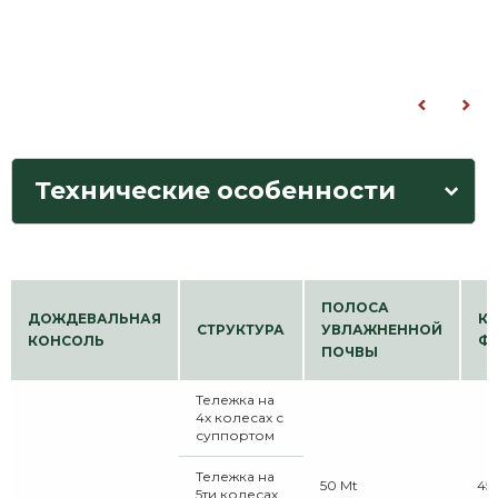
Технические особенности
ПОЛОСА
ДОЖДЕВАЛЬНАЯ
К
СТРУКТУРА
УВЛАЖНЕННОЙ
КОНСОЛЬ
Ф
ПОЧВЫ
Тележка на
4х колесах с
суппортом
Тележка на
50 Mt
45
5ти колесах