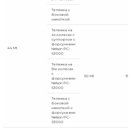
Тележка с
боковой
намоткой
Тележка на
4х колесах с
суппортом с
форсунками
44 Mt
Nelson PC-
S3000
Тележка на
5ти колесах
с
50 Mt
15+
форсунками
Nelson PC-
S3000
Тележка с
боковой
намоткой с
форсунками
Nelson PC-
S3000