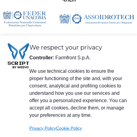
We respect your privacy
Controller:
Farmfront S.p.A.
We use technical cookies to ensure the
Юридическая информация
proper functioning of the site and, with your
Farmfront S.p.A
consent, analytical and profiling cookies to
Завод и юридический адрес: Via S. Eusebio 7, 41014 Castelvetro di
understand how you use our services and
Modena (MO) - IT
Налоговый код, номер плательщика НДС, регистрационный
offer you a personalized experience. You can
номер в Торговой палате Модены 01294030364 - PEC:
accept all cookies, decline them, or manage
farmfrontspa@legalmail.it
your preferences at any time.
Регистрационный номер R.E.A. M0203512 - Уставный капитал €
3.120.000 i.v.
Privacy Policy
Cookie Policy
Menu