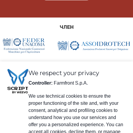
ЧЛЕН
We respect your privacy
Controller:
Farmfront S.p.A.
We use technical cookies to ensure the
Юридическая информация
proper functioning of the site and, with your
Farmfront S.p.A
consent, analytical and profiling cookies to
Завод и юридический адрес: Via S. Eusebio 7, 41014 Castelvetro di
understand how you use our services and
Modena (MO) - IT
Налоговый код, номер плательщика НДС, регистрационный
offer you a personalized experience. You can
номер в Торговой палате Модены 01294030364 - PEC:
accept all cookies, decline them, or manage