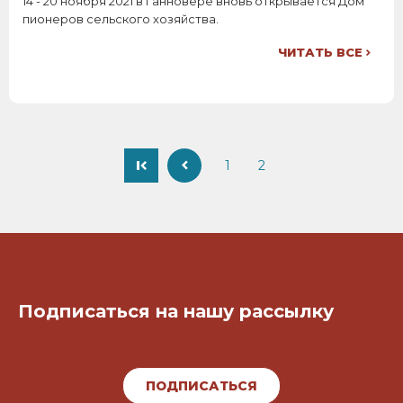
14 - 20 ноября 2021 в Ганновере вновь открывается Дом
пионеров сельского хозяйства.
ЧИТАТЬ ВСЕ
Нумерация
Страница
1
Текущая
2
страниц
страница
Поддерживать связь!
Подписаться на нашу рассылку
ПОДПИСАТЬСЯ