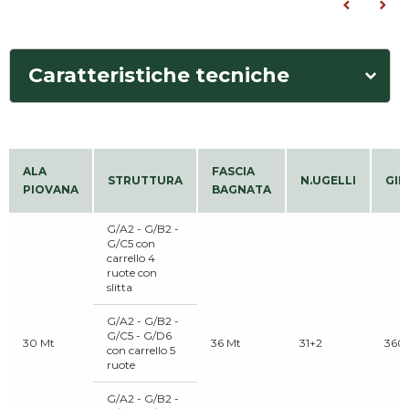
Caratteristiche tecniche
ALA
FASCIA
STRUTTURA
N.UGELLI
GIR
PIOVANA
BAGNATA
G/A2 - G/B2 -
G/C5 con
carrello 4
ruote con
slitta
G/A2 - G/B2 -
G/C5 - G/D6
30 Mt
36 Mt
31+2
360
con carrello 5
ruote
G/A2 - G/B2 -