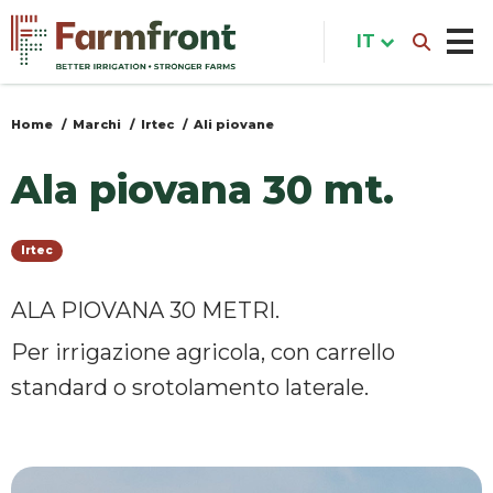
Salta
al
IT
contenuto
principale
Home
Marchi
Irtec
Ali piovane
Tu
sei
Ala piovana 30 mt.
qui
Irtec
ALA PIOVANA 30 METRI.
Per irrigazione agricola, con carrello
standard o srotolamento laterale.