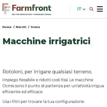
Salta
al
IT
contenuto
principale
Home
Marchi
Ocmis
Tu
sei
Macchine irrigatrici
qui
Rotoloni, per irrigare qualsiasi terreno.
Impiego flessibile e ridotti costi fissi. Le macchine
Ocmis sono il punto di partenza per un’attività irrigua
efficiente ed efficace.
Usa i filtri per trovare la tua configurazione.