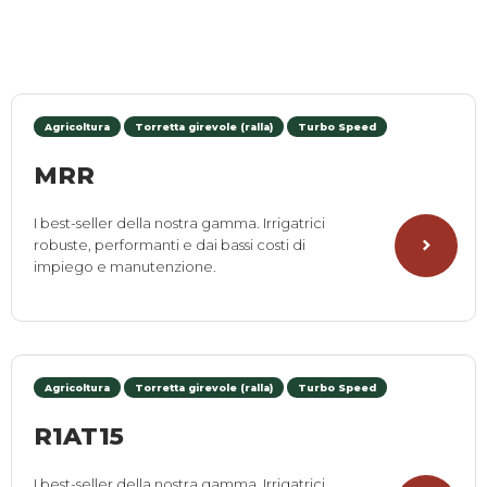
Agricoltura
Torretta girevole (ralla)
Turbo Speed
MRR
I best-seller della nostra gamma. Irrigatrici
robuste, performanti e dai bassi costi di
impiego e manutenzione.
Agricoltura
Torretta girevole (ralla)
Turbo Speed
R1AT15
I best-seller della nostra gamma. Irrigatrici