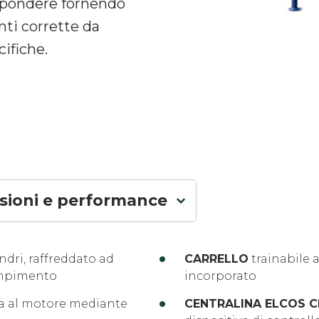
rispondere fornendo
anti corrette da
ifiche.
sioni e performance
lindri, raffreddato ad
CARRELLO
trainabile 
iempimento
incorporato
ta al motore mediante
CENTRALINA ELCOS C