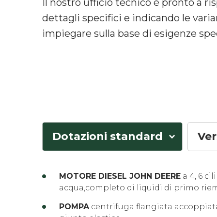
Il nostro ufficio tecnico è pronto a 
dettagli specifici e indicando le vari
impiegare sulla base di esigenze spec
Dotazioni standard
Ver
MOTORE DIESEL JOHN DEERE
a 4, 6 ci
acqua,completo di liquidi di primo r
POMPA
centrifuga flangiata accoppia