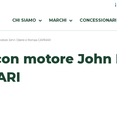
M
ut
Menu
CHI SIAMO
MARCHI
CONCESSIONARI
azienda
otore John Deere e Pompa CAPRARI
on motore John 
ARI