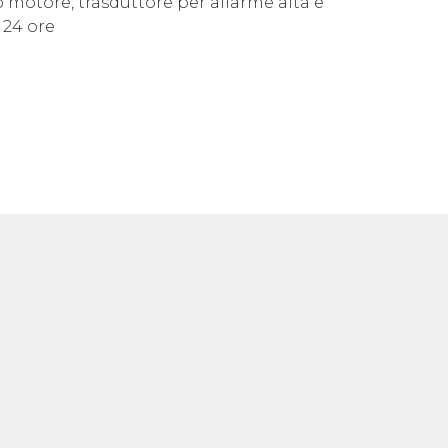
o motore, trasduttore per allarme alta e
 24 ore