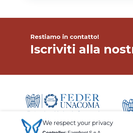
Restiamo in contatto!
Iscriviti alla no
We respect your privacy
Controller:
Farmfront S.p.A.