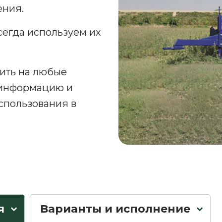
ния.
сегда используем их
тить на любые
 информацию и
спользования в
я
Варианты и исполнение