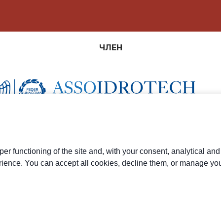
ЧЛЕН
er functioning of the site and, with your consent, analytical an
rience. You can accept all cookies, decline them, or manage you
tro di Modena (MO) - IT
ный номер в Торговой палате Модены 01294030364 - PEC:
ал € 3.120.000 i.v.