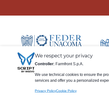
We respect your privacy
Controller:
Farmfront S.p.A.
We use technical cookies to ensure the prop
Юридическая информация
services and offer you a personalized expe
Farmfront S.p.A
Завод и юридический адрес: Via S. Eusebio 7, 41014 Castelve
Налоговый код, номер плательщика НДС, регистрацион
Privacy Policy
Cookie Policy
farmfrontspa@legalmail.it
Регистрационный номер R.E.A. M0203512 - Уставный капит