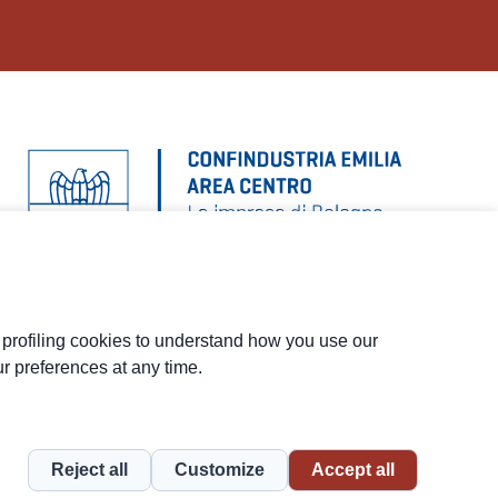
d profiling cookies to understand how you use our
r preferences at any time.
Menu
social
Piè
Privacy
Privacy NL
Whistleblowing
Cookies
di
Reject all
Customize
Accept all