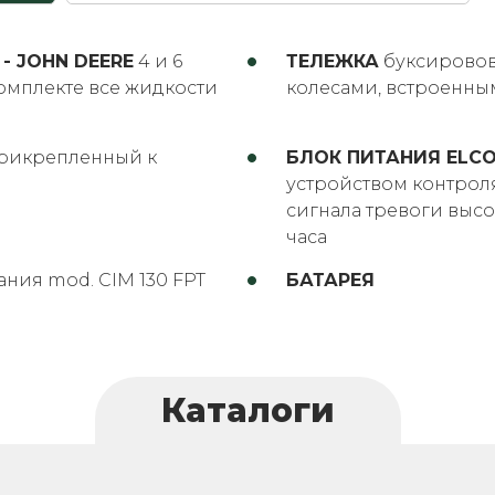
- JOHN DEERE
4 и 6
ТЕЛЕЖКА
буксировов
омплекте все жидкости
колесами, встроенны
рикрепленный к
БЛОК ПИТАНИЯ ELCO
устройством контрол
сигнала тревоги высо
часа
ания mod. CIM 130 FPT
БАТАРЕЯ
Каталоги