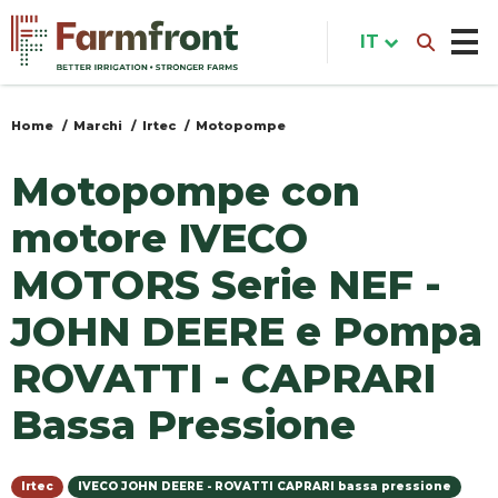
Salta
al
IT
contenuto
principale
Home
Marchi
Irtec
Motopompe
Tu
sei
Motopompe con
qui
motore IVECO
MOTORS Serie NEF -
JOHN DEERE e Pompa
ROVATTI - CAPRARI
Bassa Pressione
Irtec
IVECO JOHN DEERE - ROVATTI CAPRARI bassa pressione