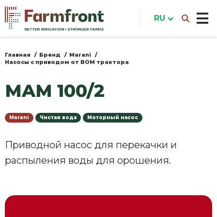
Перейти
к
RU
основному
содержанию
Главная
Бренд
Marani
Вы
Насосы с приводом от ВОМ трактора
здесь
MAM 100/2
Marani
Чистая вода
Моторный насос
Приводной насос для перекачки и
распыления воды для орошения.