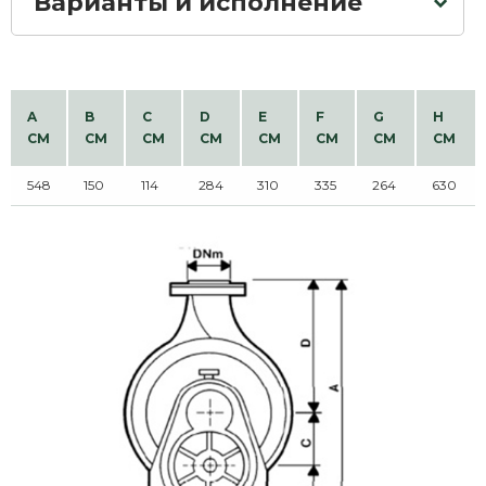
Варианты и исполнение
A
B
C
D
E
F
G
H
CM
CM
CM
CM
CM
CM
CM
CM
548
150
114
284
310
335
264
630