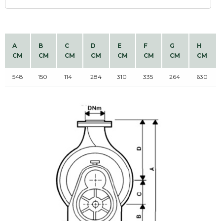
A
B
C
D
E
F
G
H
CM
CM
CM
CM
CM
CM
CM
CM
548
150
114
284
310
335
264
630