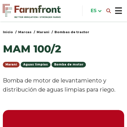
Pasar
al
ES
contenido
principal
Inicio
Marcas
Marani
Bombas de tractor
Usted
está
MAM 100/2
aquí
Marani
Aguas limpias
Bomba de motor
Bomba de motor de levantamiento y
distribución de aguas limpias para riego.