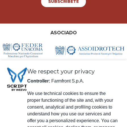
SUBSCRÍBETE
ASOCIADO
We respect your privacy
Controller:
Farmfront S.p.A.
We use technical cookies to ensure the
proper functioning of the site and, with your
información legal
consent, analytical and profiling cookies to
Farmfront S.p.A.
understand how you use our services and
Planta y Domicilio social: Via S. Eusebio 7, 41014 Castelvetro di Modena
(MO) - IT
offer you a personalized experience. You can
NIF, IVA, Número de registro en el Registro Mercantil de Modena