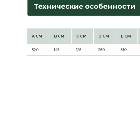
Технические особенности
A CM
B CM
C CM
D CM
E CM
520
145
125
250
310