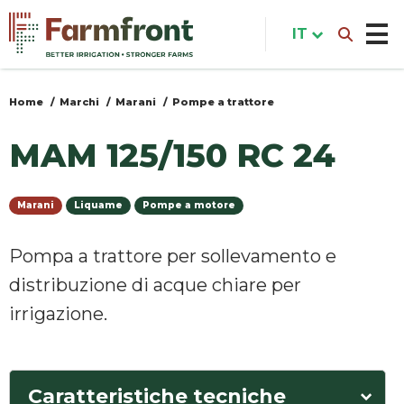
Salta
al
IT
contenuto
principale
Home
Marchi
Marani
Pompe a trattore
Tu
sei
MAM 125/150 RC 24
qui
Marani
Liquame
Pompe a motore
Pompa a trattore per sollevamento e
distribuzione di acque chiare per
irrigazione.
Caratteristiche tecniche