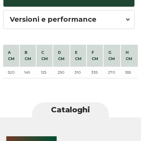
Versioni e performance
A
B
C
D
E
F
G
H
CM
CM
CM
CM
CM
CM
CM
CM
520
145
125
250
310
335
270
555
Cataloghi