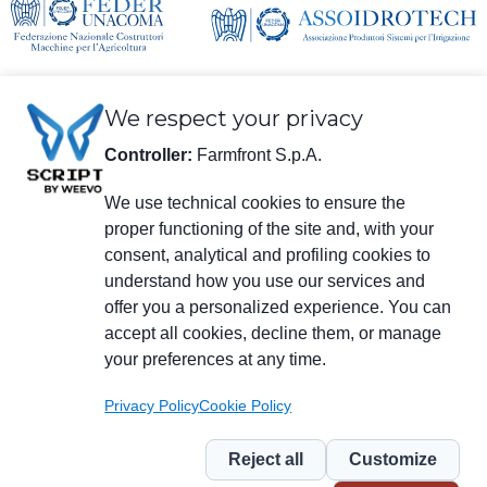
We respect your privacy
Controller:
Farmfront S.p.A.
We use technical cookies to ensure the
proper functioning of the site and, with your
consent, analytical and profiling cookies to
Informazioni legali
understand how you use our services and
Farmfront S.p.A.
Stabilimento e Sede Legale: Via S. Eusebio 7, 41014 Castelvetro di Modena
offer you a personalized experience. You can
(MO) - IT
accept all cookies, decline them, or manage
C.F., P.IVA, Numero Iscrizione C.C.I.A.A. di Modena 01294030364 - PEC:
your preferences at any time.
farmfrontspa@legalmail.it
Numero Iscrizione R.E.A. M0203512 - Capitale Sociale € 3.120.000 i.v.
Privacy Policy
Cookie Policy
Menu
social
Reject all
Customize
Piè
Privacy
Privacy NL
Whistleblowing
Cookie