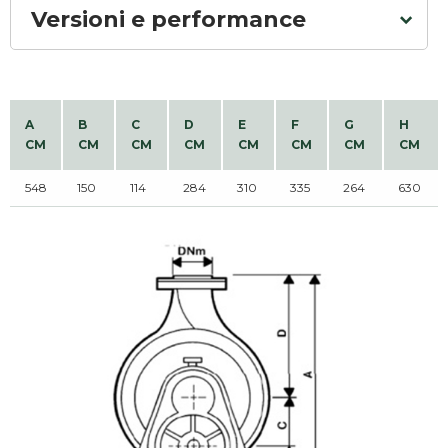
Versioni e performance
A
B
C
D
E
F
G
H
CM
CM
CM
CM
CM
CM
CM
CM
548
150
114
284
310
335
264
630