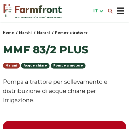
Salta
al
IT
contenuto
principale
Home
Marchi
Marani
Pompe a trattore
Tu
sei
MMF 83/2 PLUS
qui
Marani
Acque chiare
Pompe a motore
Pompa a trattore per sollevamento e
distribuzione di acque chiare per
irrigazione.