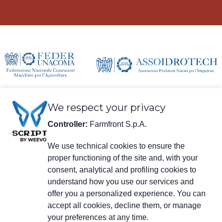
We respect your privacy
Controller:
Farmfront S.p.A.
We use technical cookies to ensure the
proper functioning of the site and, with your
consent, analytical and profiling cookies to
Informazioni legali
understand how you use our services and
Farmfront S.p.A.
Stabilimento e Sede Legale: Via S. Eusebio 7, 41014 Castelvetro di Modena
offer you a personalized experience. You can
(MO) - IT
accept all cookies, decline them, or manage
C.F., P.IVA, Numero Iscrizione C.C.I.A.A. di Modena 01294030364 - PEC:
your preferences at any time.
farmfrontspa@legalmail.it