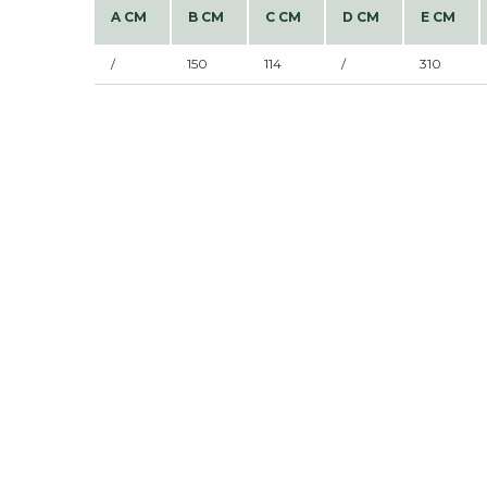
A CM
B CM
C CM
D CM
E CM
/
150
114
/
310