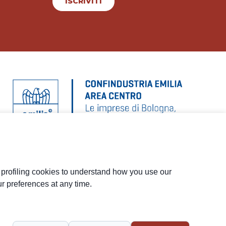
ISCRIVITI
d profiling cookies to understand how you use our
r preferences at any time.
Menu
social
Piè
Privacy
Privacy NL
Whistleblowing
Cookie