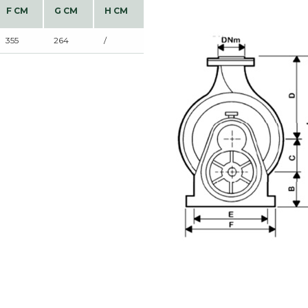
F CM
G CM
H CM
355
264
/