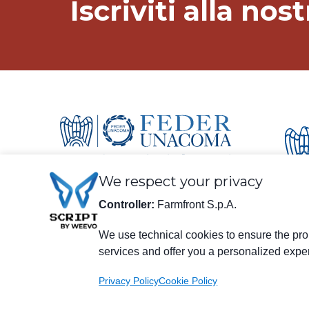
Iscriviti alla no
We respect your privacy
Controller:
Farmfront S.p.A.
We use technical cookies to ensure the prop
services and offer you a personalized expe
Informazioni legali
Farmfront S.p.A.
Stabilimento e Sede Legale: Via S. Eusebio 7, 41014 Castelvetro
Privacy Policy
Cookie Policy
C.F., P.IVA, Numero Iscrizione C.C.I.A.A. di Modena 01294030
Numero Iscrizione R.E.A. M0203512 - Capitale Sociale € 3.120.0