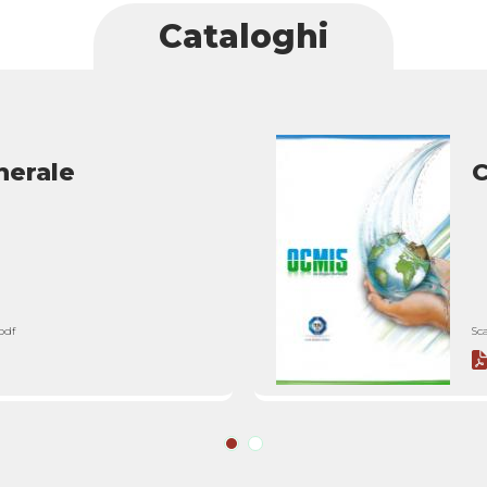
Cataloghi
nerale
pdf
Sc