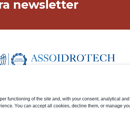
stra newsletter
er functioning of the site and, with your consent, analytical an
rience. You can accept all cookies, decline them, or manage you
 di Modena (MO) - IT
364 - PEC:
farmfrontspa@legalmail.it
00 i.v.