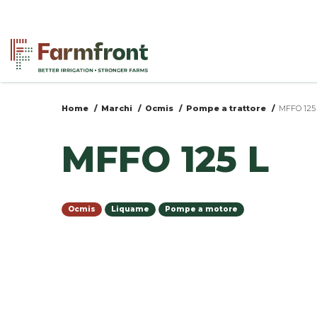
Salta
al
contenuto
principale
Home
Marchi
Ocmis
Pompe a trattore
MFFO 125
Tu
MFFO 125 L
sei
qui
Ocmis
Liquame
Pompe a motore