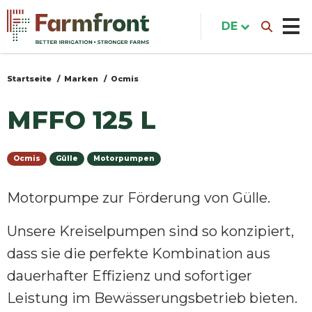
Direkt
zum
DE
Inhalt
Startseite
Marken
Ocmis
Sie
sind
MFFO 125 L
hier
Ocmis
Gülle
Motorpumpen
Motorpumpe zur Förderung von Gülle.
Unsere Kreiselpumpen sind so konzipiert,
dass sie die perfekte Kombination aus
dauerhafter Effizienz und sofortiger
Leistung im Bewässerungsbetrieb bieten.