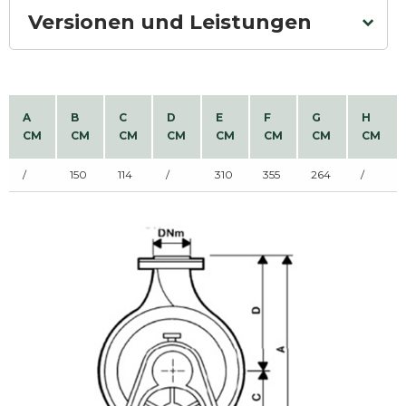
Versionen und Leistungen
A
B
C
D
E
F
G
H
CM
CM
CM
CM
CM
CM
CM
CM
/
150
114
/
310
355
264
/