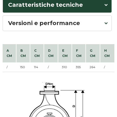
Caratteristiche tecniche
Versioni e performance
A
B
C
D
E
F
G
H
CM
CM
CM
CM
CM
CM
CM
CM
/
150
114
/
310
355
264
/