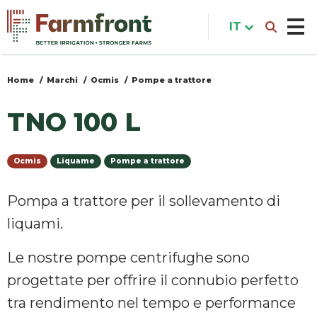
Salta
al
IT
contenuto
principale
Home
Marchi
Ocmis
Pompe a trattore
Tu
sei
TNO 100 L
qui
Ocmis
Liquame
Pompe a trattore
Pompa a trattore per il sollevamento di
liquami.
Le nostre pompe centrifughe sono
progettate per offrire il connubio perfetto
tra rendimento nel tempo e performance