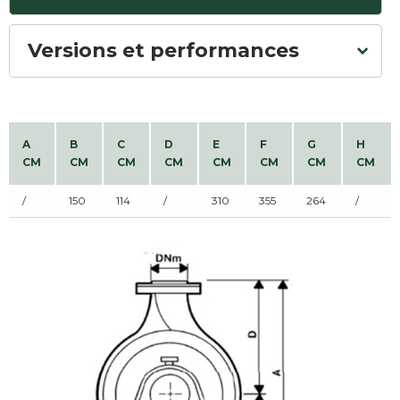
Versions et performances
A
B
C
D
E
F
G
H
CM
CM
CM
CM
CM
CM
CM
CM
/
150
114
/
310
355
264
/