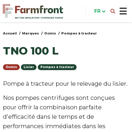
Aller
au
FR
contenu
principal
Accueil
Marques
Ocmis
Pompes à tracteur
Vous
êtes
TNO 100 L
ici
Ocmis
Lisier
Pompes à tracteur
Pompe à tracteur pour le relevage du lisier.
Nos pompes centrifuges sont conçues
pour offrir la combinaison parfaite
d'efficacité dans le temps et de
performances immédiates dans les