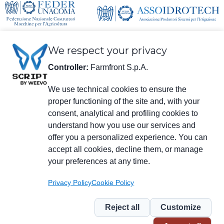
We respect your privacy
Controller:
Farmfront S.p.A.
We use technical cookies to ensure the
proper functioning of the site and, with your
información legal
consent, analytical and profiling cookies to
Farmfront S.p.A.
understand how you use our services and
Planta y Domicilio social: Via S. Eusebio 7, 41014 Castelvetro di Modena
(MO) - IT
offer you a personalized experience. You can
NIF, IVA, Número de registro en el Registro Mercantil de Modena
accept all cookies, decline them, or manage
01294030364 – PEC (correo electrónico certificado):
your preferences at any time.
farmfrontspa@legalmail.it
Número de registro R.E.A. M0203512 - Capital Social € 3.120.000 pagado
Privacy Policy
Cookie Policy
Menu
social
Reject all
Customize
Piè
Privacy
Privacy NL
Whistleblowing
Cookie