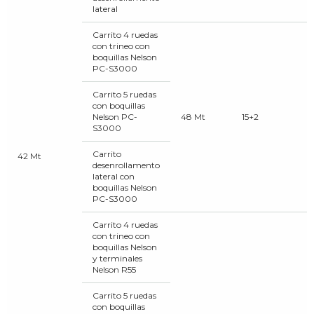
lateral
Carrito 4 ruedas
con trineo con
boquillas Nelson
PC-S3000
Carrito 5 ruedas
con boquillas
Nelson PC-
48 Mt
15+2
S3000
Carrito
42 Mt
desenrollamento
lateral con
boquillas Nelson
PC-S3000
Carrito 4 ruedas
con trineo con
boquillas Nelson
y terminales
Nelson R55
Carrito 5 ruedas
con boquillas