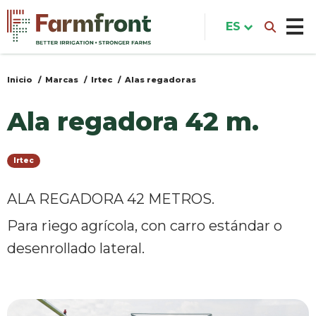
Pasar
al
ES
contenido
principal
Inicio
Marcas
Irtec
Alas regadoras
Usted
está
Ala regadora 42 m.
aquí
Irtec
ALA REGADORA 42 METROS.
Para riego agrícola, con carro estándar o
desenrollado lateral.