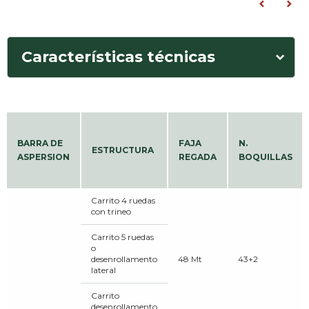
Características técnicas
BARRA DE
FAJA
N.
ESTRUCTURA
ASPERSION
REGADA
BOQUILLAS
Carrito 4 ruedas
con trineo
Carrito 5 ruedas
o
desenrollamento
48 Mt
43+2
lateral
Carrito
desenrollamento