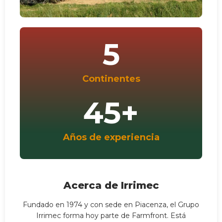
5
Continentes
45
+
Años de experiencia
Acerca de Irrimec
Fundado en 1974 y con sede en Piacenza, el Grupo
Irrimec forma hoy parte de Farmfront. Está