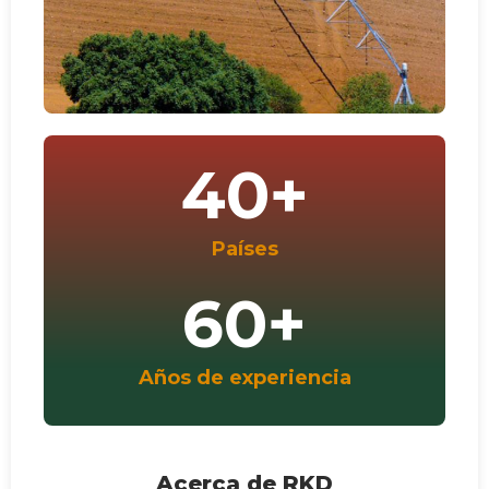
40
+
Países
60
+
Años de experiencia
Acerca de RKD