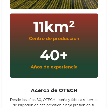
11
km²
Centro de producción
40
+
Años de experiencia
Acerca de OTECH
Desde los años 80, OTECH diseña y fabrica sistemas
de irrigación de alta precisión a baja presión en su