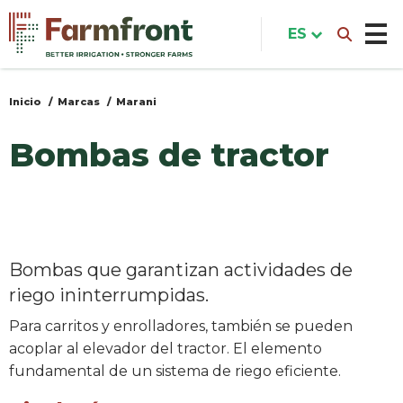
Pasar
al
ES
contenido
principal
Inicio
Marcas
Marani
Usted
está
Bombas de tractor
aquí
Bombas que garantizan actividades de
riego ininterrumpidas.
Para carritos y enrolladores, también se pueden
acoplar al elevador del tractor. El elemento
fundamental de un sistema de riego eficiente.