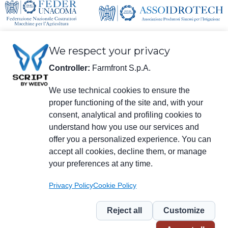
We respect your privacy
Controller:
Farmfront S.p.A.
We use technical cookies to ensure the
proper functioning of the site and, with your
información legal
consent, analytical and profiling cookies to
Farmfront S.p.A.
understand how you use our services and
Planta y Domicilio social: Via S. Eusebio 7, 41014 Castelvetro di Modena
(MO) - IT
offer you a personalized experience. You can
NIF, IVA, Número de registro en el Registro Mercantil de Modena
accept all cookies, decline them, or manage
01294030364 – PEC (correo electrónico certificado):
your preferences at any time.
farmfrontspa@legalmail.it
Número de registro R.E.A. M0203512 - Capital Social € 3.120.000 pagado
Privacy Policy
Cookie Policy
Menu
social
Reject all
Customize
Piè
Privacy
Privacy NL
Whistleblowing
Cookie