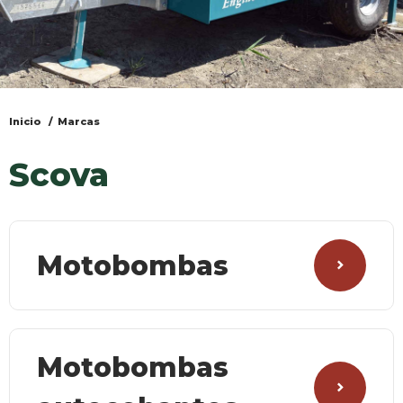
Inicio
Marcas
Usted
está
Scova
aquí
Motobombas
Motobombas