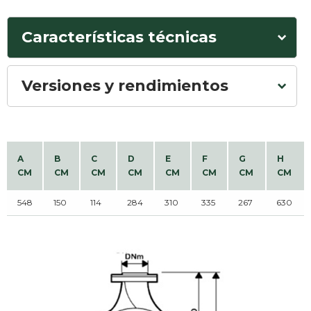
Características técnicas
Versiones y rendimientos
A
B
C
D
E
F
G
H
CM
CM
CM
CM
CM
CM
CM
CM
548
150
114
284
310
335
267
630