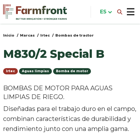
Pasar
al
ES
contenido
principal
Inicio
Marcas
Irtec
Bombas de tractor
Usted
está
M830/2 Special B
aquí
Irtec
Aguas limpias
Bomba de motor
BOMBAS DE MOTOR PARA AGUAS
LIMPIAS DE RIEGO.
Diseñadas para el trabajo duro en el campo,
combinan características de durabilidad y
rendimiento junto con una amplia gama.