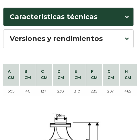
Características técnicas
Versiones y rendimientos
A
B
C
D
E
F
G
H
CM
CM
CM
CM
CM
CM
CM
CM
505
140
127
238
310
285
267
465