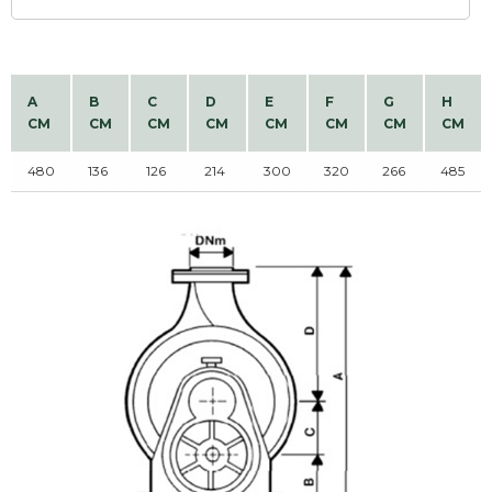
A
B
C
D
E
F
G
H
CM
CM
CM
CM
CM
CM
CM
CM
480
136
126
214
300
320
266
485