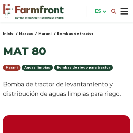
Pasar
al
ES
contenido
principal
Inicio
Marcas
Marani
Bombas de tractor
Usted
está
MAT 80
aquí
Marani
Aguas limpias
Bombas de riego para tractor
Bomba de tractor de levantamiento y
distribución de aguas limpias para riego.