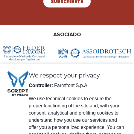
SUBSCRÍBETE
ASOCIADO
We respect your privacy
Controller:
Farmfront S.p.A.
We use technical cookies to ensure the
proper functioning of the site and, with your
información legal
consent, analytical and profiling cookies to
Farmfront S.p.A.
understand how you use our services and
Planta y Domicilio social: Via S. Eusebio 7, 41014 Castelvetro di Modena
(MO) - IT
offer you a personalized experience. You can
NIF, IVA, Número de registro en el Registro Mercantil de Modena