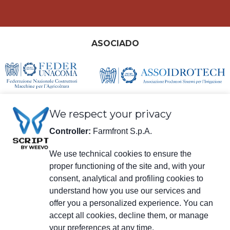
ASOCIADO
We respect your privacy
Controller:
Farmfront S.p.A.
We use technical cookies to ensure the
proper functioning of the site and, with your
información legal
consent, analytical and profiling cookies to
Farmfront S.p.A.
understand how you use our services and
Planta y Domicilio social: Via S. Eusebio 7, 41014 Castelvetro di Modena
(MO) - IT
offer you a personalized experience. You can
NIF, IVA, Número de registro en el Registro Mercantil de Modena
accept all cookies, decline them, or manage
01294030364 – PEC (correo electrónico certificado):
your preferences at any time.
farmfrontspa@legalmail.it