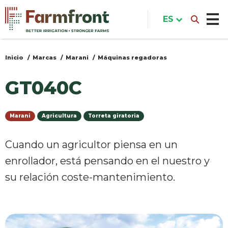
Pasar
al
ES
contenido
principal
Inicio
Marcas
Marani
Máquinas regadoras
Usted
está
GT040C
aquí
Marani
Agricultura
Torreta giratoria
Cuando un agricultor piensa en un
enrollador, está pensando en el nuestro y
su relación coste-mantenimiento.