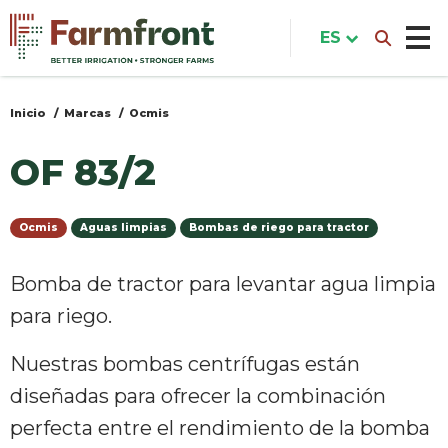
Pasar
al
ES
contenido
principal
Inicio
Marcas
Ocmis
Usted
está
OF 83/2
aquí
Ocmis
Aguas limpias
Bombas de riego para tractor
Bomba de tractor para levantar agua limpia
para riego.
Nuestras bombas centrífugas están
diseñadas para ofrecer la combinación
perfecta entre el rendimiento de la bomba