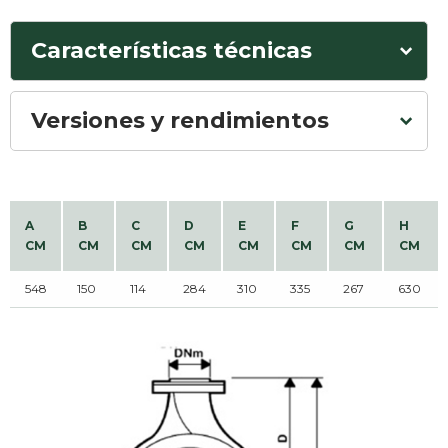
Características técnicas
Versiones y rendimientos
A
B
C
D
E
F
G
H
CM
CM
CM
CM
CM
CM
CM
CM
548
150
114
284
310
335
267
630