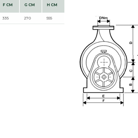
F CM
G CM
H CM
335
270
555