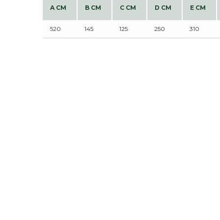
A CM
B CM
C CM
D CM
E CM
520
145
125
250
310