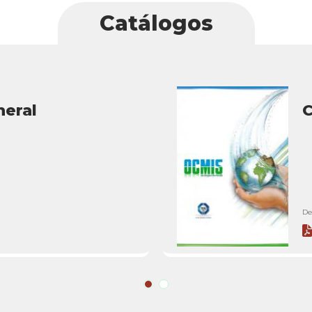
Catálogos
neral
C
De