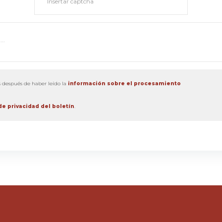
s después de haber leído la
información sobre el procesamiento
e privacidad del boletín
.