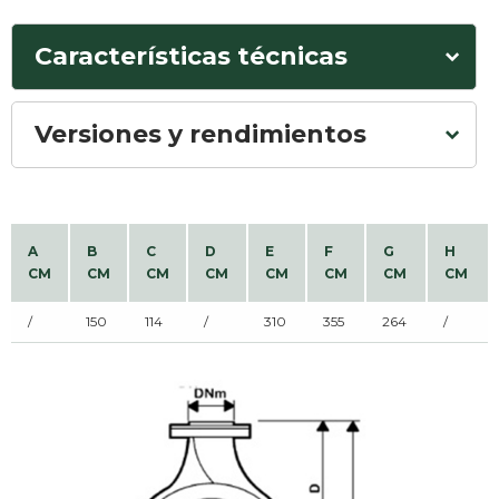
Características técnicas
Versiones y rendimientos
A
B
C
D
E
F
G
H
CM
CM
CM
CM
CM
CM
CM
CM
/
150
114
/
310
355
264
/