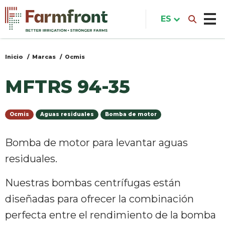
Pasar
al
ES
contenido
principal
Inicio
Marcas
Ocmis
Usted
está
MFTRS 94-35
aquí
Ocmis
Aguas residuales
Bomba de motor
Bomba de motor para levantar aguas
residuales.
Nuestras bombas centrífugas están
diseñadas para ofrecer la combinación
perfecta entre el rendimiento de la bomba