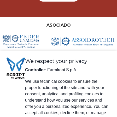
ASOCIADO
We respect your privacy
Controller:
Farmfront S.p.A.
We use technical cookies to ensure the
proper functioning of the site and, with your
información legal
consent, analytical and profiling cookies to
Farmfront S.p.A.
understand how you use our services and
Planta y Domicilio social: Via S. Eusebio 7, 41014 Castelvetro di Modena
(MO) - IT
offer you a personalized experience. You can
NIF, IVA, Número de registro en el Registro Mercantil de Modena
accept all cookies, decline them, or manage
01294030364 – PEC (correo electrónico certificado):