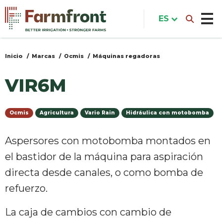
Pasar
al
ES
contenido
principal
Inicio
Marcas
Ocmis
Máquinas regadoras
Usted
está
VIR6M
aquí
Ocmis
Agricultura
Vario Rain
Hidráulica con motobomba
Aspersores con motobomba montados en
el bastidor de la máquina para aspiración
directa desde canales, o como bomba de
refuerzo.
La caja de cambios con cambio de