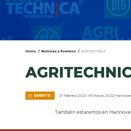
Inicio
Noticias y Eventos
AGRITECHNICA
Usted
AGRITECHNI
está
aquí
EVENTO
27 Febrero 2022
-
05 Marzo 2022
-
Hannover
También estaremos en Hannover, 