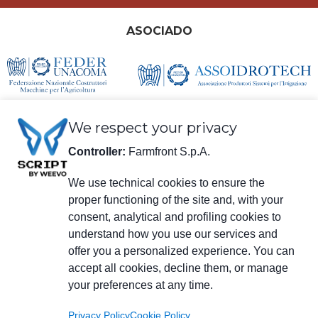
ASOCIADO
We respect your privacy
Controller:
Farmfront S.p.A.
We use technical cookies to ensure the
proper functioning of the site and, with your
información legal
consent, analytical and profiling cookies to
Farmfront S.p.A.
understand how you use our services and
Planta y Domicilio social: Via S. Eusebio 7, 41014 Castelvetro di Modena
(MO) - IT
offer you a personalized experience. You can
NIF, IVA, Número de registro en el Registro Mercantil de Modena
accept all cookies, decline them, or manage
01294030364 – PEC (correo electrónico certificado):
your preferences at any time.
farmfrontspa@legalmail.it
Número de registro R.E.A. M0203512 - Capital Social € 3.120.000 pagado
Privacy Policy
Cookie Policy