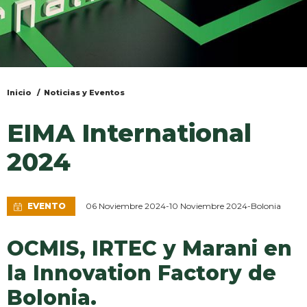
Inicio
Noticias y Eventos
Usted
está
EIMA International
aquí
2024
EVENTO
06 Noviembre 2024
-
10 Noviembre 2024
-
Bolonia
OCMIS, IRTEC y Marani en
la Innovation Factory de
Bolonia.