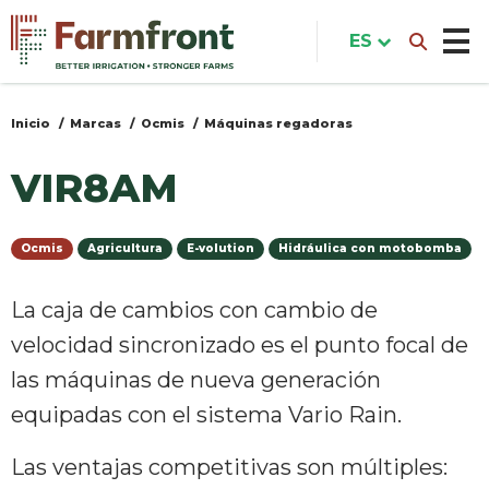
Pasar
al
ES
contenido
principal
Inicio
Marcas
Ocmis
Máquinas regadoras
Usted
está
VIR8AM
aquí
Ocmis
Agricultura
E-volution
Hidráulica con motobomba
La caja de cambios con cambio de
velocidad sincronizado es el punto focal de
las máquinas de nueva generación
equipadas con el sistema Vario Rain.
Las ventajas competitivas son múltiples: