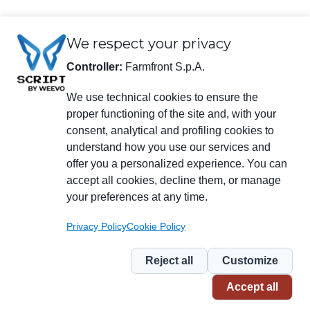
We respect your privacy
Controller:
Farmfront S.p.A.
We use technical cookies to ensure the
Rechtliche Informationen
proper functioning of the site and, with your
Farmfront S.p.A.
consent, analytical and profiling cookies to
Werk und Sitz der Gesellschaft: Via S. Eusebio 7, 41014 Castelvetro di
understand how you use our services and
Modena (MO) - IT
Steuernr., USt-IdNr., Eintragungsnummer beim Handelsregister Modena
offer you a personalized experience. You can
01294030364 - zertifizierte E-Mail-Anschrift:
farmfrontspa@legalmail.it
accept all cookies, decline them, or manage
Eingetragen im Verzeichnis der Wirtschafts- und Verwaltungsdaten
your preferences at any time.
(R.E.A.) unter der Nr. M0203512 - voll eingezahltes Grundkapital
3.120.000 €.
Privacy Policy
Cookie Policy
Menu
social
Reject all
Customize
Piè
Privacy
Privacy NL
Whistleblowing
Cookie
Accept all
di
pagina