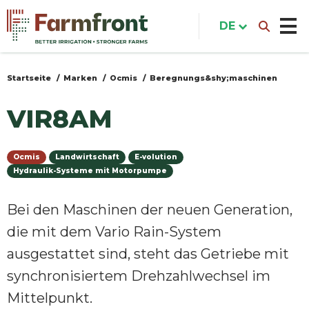
Direkt
zum
DE
Inhalt
Startseite
Marken
Ocmis
Beregnungs&shy;maschinen
Sie
sind
VIR8AM
hier
Ocmis
Landwirtschaft
E-volution
Hydraulik-Systeme mit Motorpumpe
Bei den Maschinen der neuen Generation,
die mit dem Vario Rain-System
ausgestattet sind, steht das Getriebe mit
synchronisiertem Drehzahlwechsel im
Mittelpunkt.