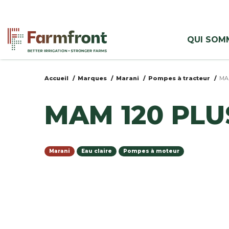
Aller
au
Menu
contenu
QUI SOM
principal
azienda
Accueil
Marques
Marani
Pompes à tracteur
MA
Vous
MAM 120 PLU
êtes
ici
Marani
Eau claire
Pompes à moteur