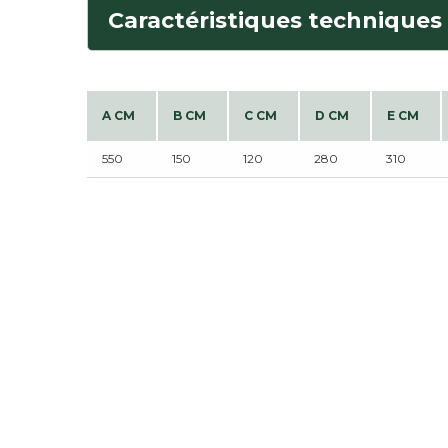
Caractéristiques techniques
A CM
B CM
C CM
D CM
E CM
550
150
120
280
310