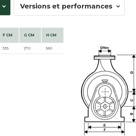
Versions et performances
F CM
G CM
H CM
335
270
560