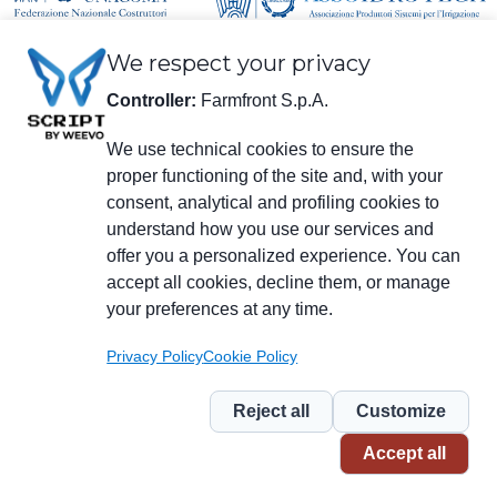
We respect your privacy
Controller:
Farmfront S.p.A.
We use technical cookies to ensure the
proper functioning of the site and, with your
consent, analytical and profiling cookies to
Informations légales
understand how you use our services and
Farmfront S.p.A.
Usine et Siège social: Via S. Eusebio 7, 41014 Castelvetro di Modena (MO) -
offer you a personalized experience. You can
IT
accept all cookies, decline them, or manage
C.F., TVA, Numéro Inscription C.C.I.A.A. de Modena 01294030364 - PEC:
your preferences at any time.
farmfrontspa@legalmail.it
Numéro d’inscription R.E.A. M0203512 - Capital Social € 3.120.000 i.v.
Privacy Policy
Cookie Policy
Menu
social
Reject all
Customize
Piè
Privacy
Privacy NL
Whistleblowing
Cookie
Accept all
di
pagina