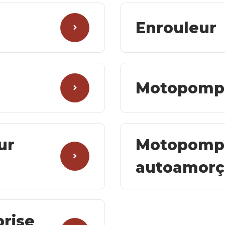
Enrouleur
Motopomp
ur
Motopomp
autoamorç
prise