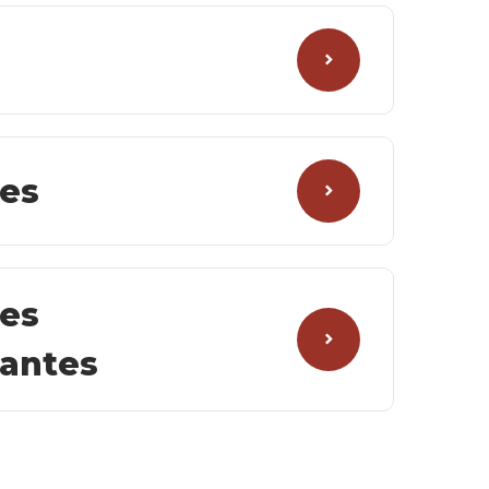
es
es
antes