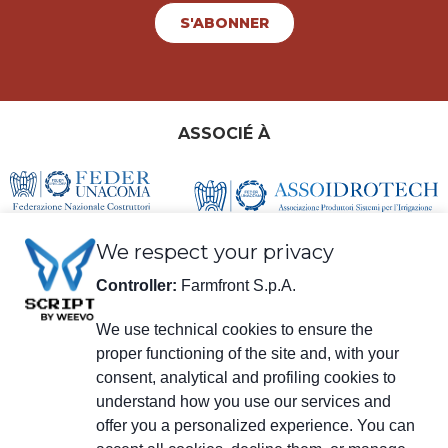
S'ABONNER
ASSOCIÉ À
We respect your privacy
Controller:
Farmfront S.p.A.
We use technical cookies to ensure the
proper functioning of the site and, with your
consent, analytical and profiling cookies to
Informations légales
understand how you use our services and
Farmfront S.p.A.
Usine et Siège social: Via S. Eusebio 7, 41014 Castelvetro di Modena (MO) -
offer you a personalized experience. You can
IT