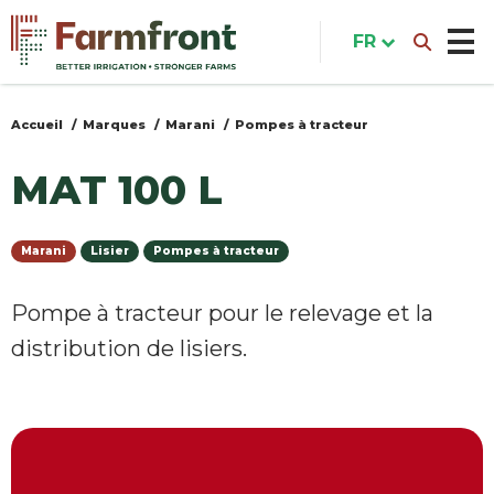
Aller
au
FR
contenu
principal
Accueil
Marques
Marani
Pompes à tracteur
Vous
êtes
MAT 100 L
ici
Marani
Lisier
Pompes à tracteur
Pompe à tracteur pour le relevage et la
distribution de lisiers.