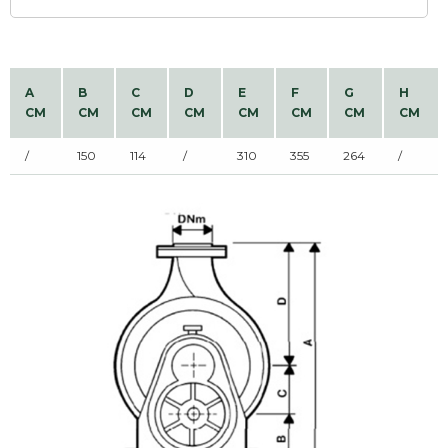
A
B
C
D
E
F
G
H
CM
CM
CM
CM
CM
CM
CM
CM
/
150
114
/
310
355
264
/