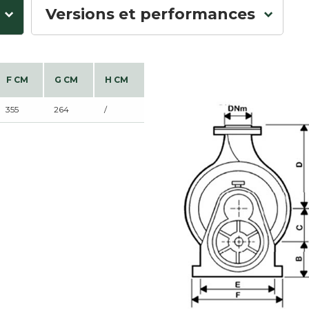
Versions et performances
F CM
G CM
H CM
355
264
/