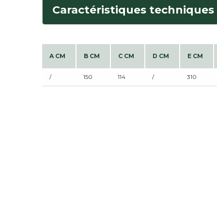
Caractéristiques techniques
A CM
B CM
C CM
D CM
E CM
/
150
114
/
310