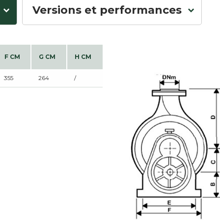
Versions et performances
F CM
G CM
H CM
355
264
/