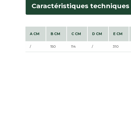
Caractéristiques techniques
A CM
B CM
C CM
D CM
E CM
/
150
114
/
310