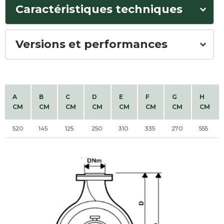
Caractéristiques techniques
Versions et performances
A
B
C
D
E
F
G
H
CM
CM
CM
CM
CM
CM
CM
CM
520
145
125
250
310
335
270
555