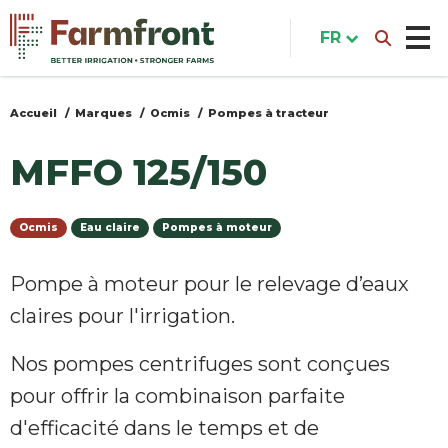
Aller
au
FR
contenu
principal
Accueil
Marques
Ocmis
Pompes à tracteur
Vous
êtes
MFFO 125/150
ici
Ocmis
Eau claire
Pompes à moteur
Pompe à moteur pour le relevage d’eaux
claires pour l'irrigation.
Nos pompes centrifuges sont conçues
pour offrir la combinaison parfaite
d'efficacité dans le temps et de