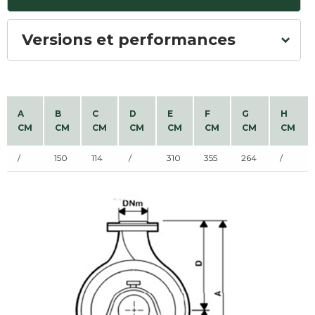
Versions et performances
A
B
C
D
E
F
G
H
CM
CM
CM
CM
CM
CM
CM
CM
/
150
114
/
310
355
264
/