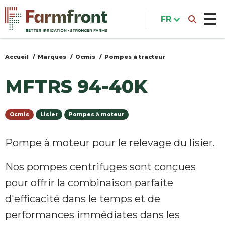
Aller
au
FR
contenu
principal
Accueil
Marques
Ocmis
Pompes à tracteur
Vous
êtes
MFTRS 94-40K
ici
Ocmis
Lisier
Pompes à moteur
Pompe à moteur pour le relevage du lisier.
Nos pompes centrifuges sont conçues
pour offrir la combinaison parfaite
d'efficacité dans le temps et de
performances immédiates dans les