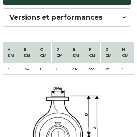
Versions et performances
A
B
C
D
E
F
G
H
CM
CM
CM
CM
CM
CM
CM
CM
/
150
114
/
310
355
264
/