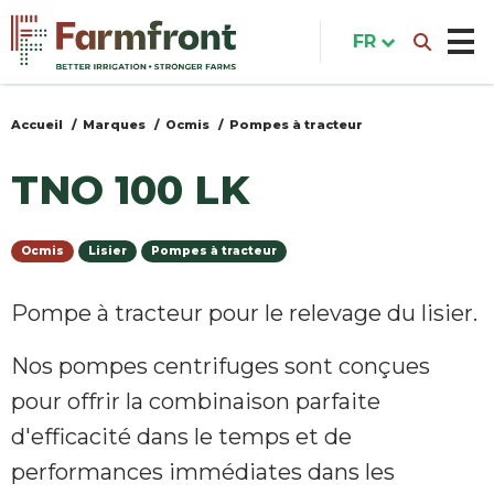
Aller
au
FR
contenu
principal
Accueil
Marques
Ocmis
Pompes à tracteur
Vous
êtes
TNO 100 LK
ici
Ocmis
Lisier
Pompes à tracteur
Pompe à tracteur pour le relevage du lisier.
Nos pompes centrifuges sont conçues
pour offrir la combinaison parfaite
d'efficacité dans le temps et de
performances immédiates dans les