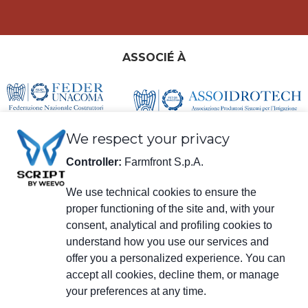
ASSOCIÉ À
We respect your privacy
Controller:
Farmfront S.p.A.
We use technical cookies to ensure the
proper functioning of the site and, with your
consent, analytical and profiling cookies to
Informations légales
understand how you use our services and
Farmfront S.p.A.
Usine et Siège social: Via S. Eusebio 7, 41014 Castelvetro di Modena (MO) -
offer you a personalized experience. You can
IT
accept all cookies, decline them, or manage
C.F., TVA, Numéro Inscription C.C.I.A.A. de Modena 01294030364 - PEC:
your preferences at any time.
farmfrontspa@legalmail.it
Numéro d’inscription R.E.A. M0203512 - Capital Social € 3.120.000 i.v.