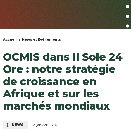
Accueil
News et Événements
Vous
êtes
OCMIS dans Il Sole 24
ici
Ore : notre stratégie
de croissance en
Afrique et sur les
marchés mondiaux
NEWS
13 janvier 2025