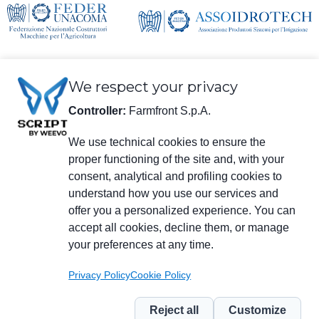
We respect your privacy
Controller:
Farmfront S.p.A.
We use technical cookies to ensure the
Rechtliche Informationen
proper functioning of the site and, with your
Farmfront S.p.A.
consent, analytical and profiling cookies to
Werk und Sitz der Gesellschaft: Via S. Eusebio 7, 41014 Castelvetro di
understand how you use our services and
Modena (MO) - IT
Steuernr., USt-IdNr., Eintragungsnummer beim Handelsregister Modena
offer you a personalized experience. You can
01294030364 - zertifizierte E-Mail-Anschrift:
farmfrontspa@legalmail.it
accept all cookies, decline them, or manage
Eingetragen im Verzeichnis der Wirtschafts- und Verwaltungsdaten
your preferences at any time.
(R.E.A.) unter der Nr. M0203512 - voll eingezahltes Grundkapital
3.120.000 €.
Privacy Policy
Cookie Policy
Menu
social
Reject all
Customize