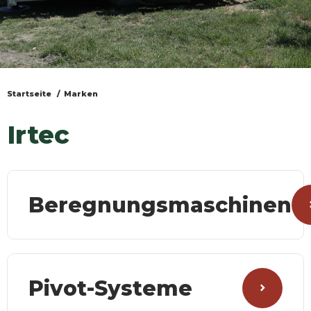
Startseite
Marken
Sie
sind
Irtec
hier
Beregnungsmaschinen
Pivot-Systeme