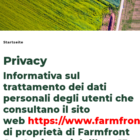
Startseite
Sie
sind
Privacy
hier
Informativa sul
trattamento dei dati
personali degli utenti che
consultano il sito
web
https://www.farmfro
di proprietà di Farmfront