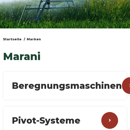
Startseite
Marken
Sie
sind
Marani
hier
Beregnungsmaschinen
Pivot-Systeme