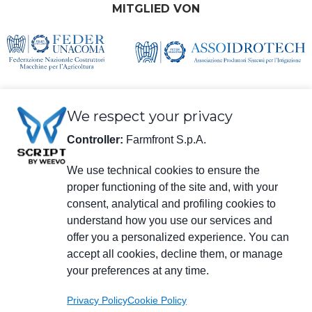
MITGLIED VON
We respect your privacy
Controller:
Farmfront S.p.A.
We use technical cookies to ensure the
Rechtliche Informationen
proper functioning of the site and, with your
Farmfront S.p.A.
consent, analytical and profiling cookies to
Werk und Sitz der Gesellschaft: Via S. Eusebio 7, 41014 Castelvetro di
understand how you use our services and
Modena (MO) - IT
Steuernr., USt-IdNr., Eintragungsnummer beim Handelsregister Modena
offer you a personalized experience. You can
01294030364 - zertifizierte E-Mail-Anschrift:
farmfrontspa@legalmail.it
accept all cookies, decline them, or manage
Eingetragen im Verzeichnis der Wirtschafts- und Verwaltungsdaten
your preferences at any time.
(R.E.A.) unter der Nr. M0203512 - voll eingezahltes Grundkapital
3.120.000 €.
Privacy Policy
Cookie Policy