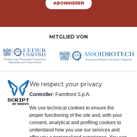
ABONNIEREN
MITGLIED VON
We respect your privacy
Controller:
Farmfront S.p.A.
We use technical cookies to ensure the
Rechtliche Informationen
proper functioning of the site and, with your
Farmfront S.p.A.
consent, analytical and profiling cookies to
Werk und Sitz der Gesellschaft: Via S. Eusebio 7, 41014 Castelvetro di
understand how you use our services and
Modena (MO) - IT
Steuernr., USt-IdNr., Eintragungsnummer beim Handelsregister Modena