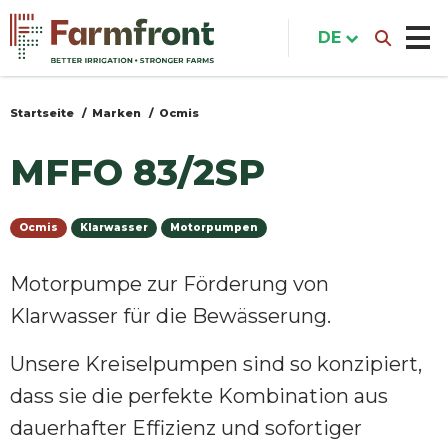
Direkt
zum
DE
Inhalt
Startseite
Marken
Ocmis
Sie
sind
MFFO 83/2SP
hier
Ocmis
Klarwasser
Motorpumpen
Motorpumpe zur Förderung von
Klarwasser für die Bewässerung.
Unsere Kreiselpumpen sind so konzipiert,
dass sie die perfekte Kombination aus
dauerhafter Effizienz und sofortiger