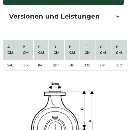
Versionen und Leistungen
A
B
C
D
E
F
G
H
CM
CM
CM
CM
CM
CM
CM
CM
548
150
114
284
310
335
264
630