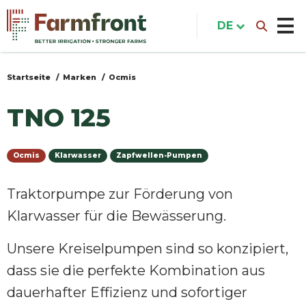
Direkt
zum
DE
Inhalt
Startseite
Marken
Ocmis
Sie
sind
TNO 125
hier
Ocmis
Klarwasser
Zapfwellen-Pumpen
Traktorpumpe zur Förderung von
Klarwasser für die Bewässerung.
Unsere Kreiselpumpen sind so konzipiert,
dass sie die perfekte Kombination aus
dauerhafter Effizienz und sofortiger