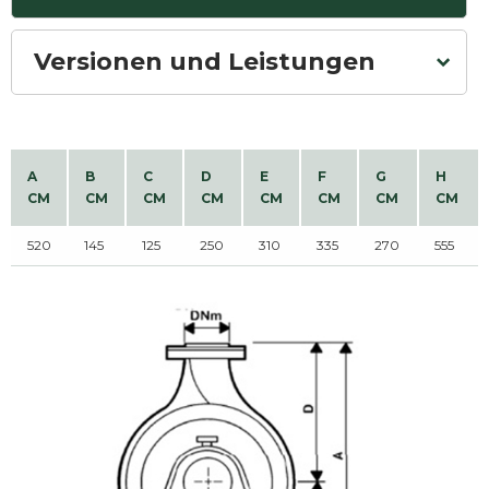
Versionen und Leistungen
A
B
C
D
E
F
G
H
CM
CM
CM
CM
CM
CM
CM
CM
520
145
125
250
310
335
270
555